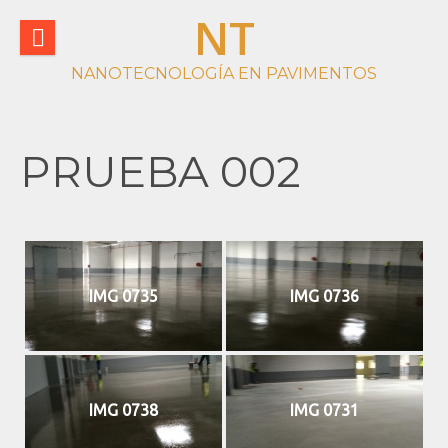
Saltar
NT
al
contenido
NANOTECNOLOGÍA EN PAVIMENTOS
PRUEBA 002
IMG 0735
IMG 0736
IMG 0738
IMG 0731