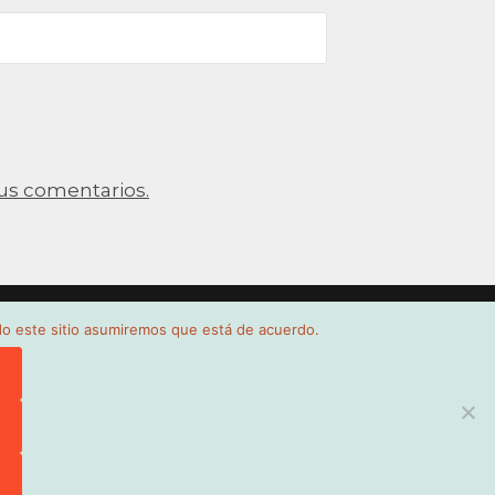
us comentarios.
ndo este sitio asumiremos que está de acuerdo.
pyright © 2026 NT
–
Tema Glob por
FameThemes