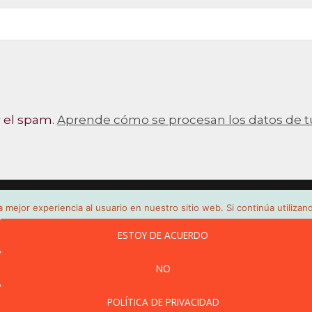
r el spam.
Aprende cómo se procesan los datos de t
 mejor experiencia al usuario en nuestro sitio web. Si continúa utiliza
ESTOY DE ACUERDO
NO
Y REVESTIMIENTOS
CONTACTO
POLÍTICA DE PRIVACIDAD
POLÍTICA DE PRIVACIDAD
Co